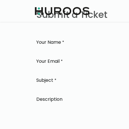
Home
So
Submit a Ticket
Your Name
*
Your Email
*
Subject
*
Description