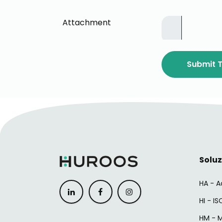
Attachment
Submit T
Soluz
HA - A
HI - I
HM - 