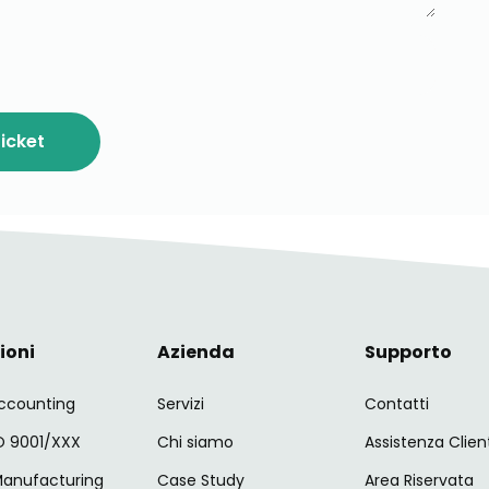
icket
ioni
Azienda
Supporto
ccounting
Servizi
Contatti
SO 9001/XXX
Chi siamo
Assistenza Clien
Manufacturing
Case Study
Area Riservata