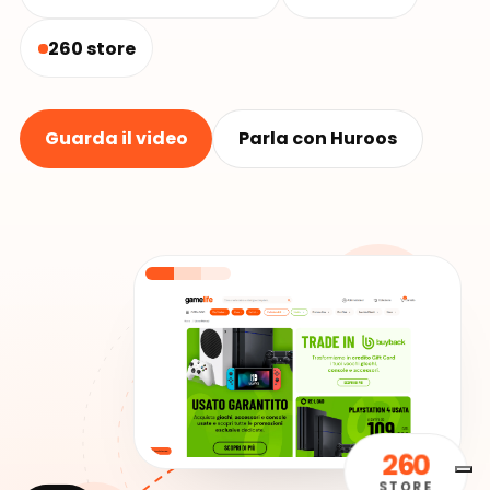
260 store
Guarda il video
Parla con Huroos
260
STORE