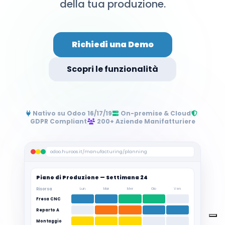
della tua produzione.
Richiedi una Demo
Scopri le funzionalità
Nativo su Odoo 16/17/19
On-premise & Cloud
GDPR Compliant
200+ Aziende Manifatturiere
odoo.huroos.it/manufacturing/planning
Piano di Produzione — Settimana 24
Risorsa
Lun
Mar
Mer
Gio
Ven
Fresa CNC
Reparto A
Montaggio