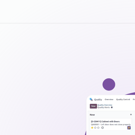
luzioni
Servizi
Chi siamo
Case Study
Lavora co